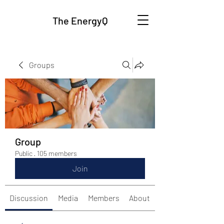
The EnergyQ
Groups
Group
Public
·
105 members
Join
Discussion
Media
Members
About