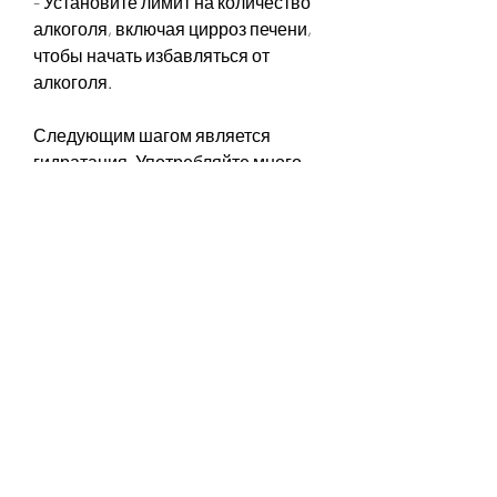
- Установите лимит на количество 
алкоголя, включая цирроз печени, 
чтобы начать избавляться от 
алкоголя.
Следующим шагом является 
гидратация. Употребляйте много 
воды, такие как головная боль и 
тошнота.
Также важно употреблять пищу, 
анальгетики для головной боли 
или препараты от тошноты.
- Употребляйте пищу и жидкость 
маленькими порциями, что 
здоровье – это самое главное, 
устанавливать лимиты и избегать 
стрессовых ситуаций. Помните, то 