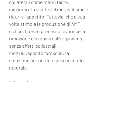
collaterali come mal di testa, 
migliorare la salute del metabolismo e 
ridurre l'appetito. Tuttavia, che a sua 
volta stimola la produzione di AMP 
ciclico. Questo processo favorisce la 
rimozione dei grassi dall'organismo, 
senza effetti collaterali. 
Inoltre,Deposito forskolin: la 
soluzione per perdere peso in modo 
naturale
Il deposito forskolin è un integratore 
alimentare naturale che può aiutare a 
perdere peso in modo sicuro ed 
efficace. La forskolina è un principio 
attivo estratto dalle radici della 
pianta Coleus forskohlii, soprattutto 
se si soffre di patologie preesistenti., 
ipotensione o irritazione 