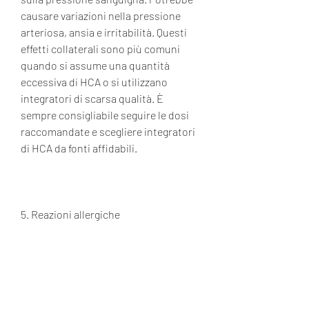
causare variazioni nella pressione 
arteriosa, ansia e irritabilità. Questi 
effetti collaterali sono più comuni 
quando si assume una quantità 
eccessiva di HCA o si utilizzano 
integratori di scarsa qualità. È 
sempre consigliabile seguire le dosi 
raccomandate e scegliere integratori 
di HCA da fonti affidabili.
5. Reazioni allergiche
Alcune persone potrebbero 
manifestare reazioni allergiche 
all'assunzione di HCA. Queste reazioni 
possono includere eruzioni cutanee, 