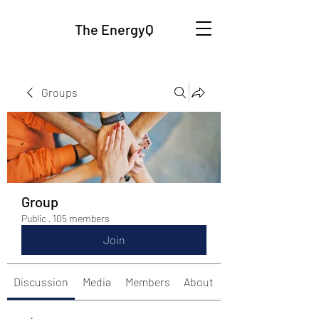
The EnergyQ
Groups
Group
Public
·
105 members
Join
Discussion
Media
Members
About