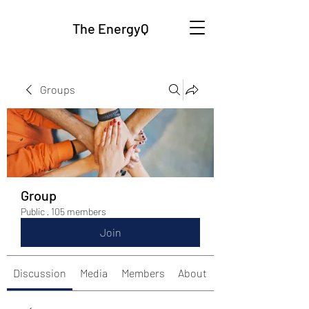
The EnergyQ
Groups
Group
Public
·
105 members
Join
Discussion
Media
Members
About