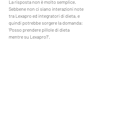
La risposta non è molto semplice. 
Sebbene non ci siano interazioni note 
tra Lexapro ed integratori di dieta, e 
quindi potrebbe sorgere la domanda: 
'Posso prendere pillole di dieta 
mentre su Lexapro?'.
Cosa sono le pillole di dieta?
Le pillole di dieta sono integratori 
alimentari che promettono di aiutare 
a perdere peso. Questi integratori 
contengono ingredienti naturali che 
possono aiutare a ridurre 
l'appetito,Posso prendere pillole di 