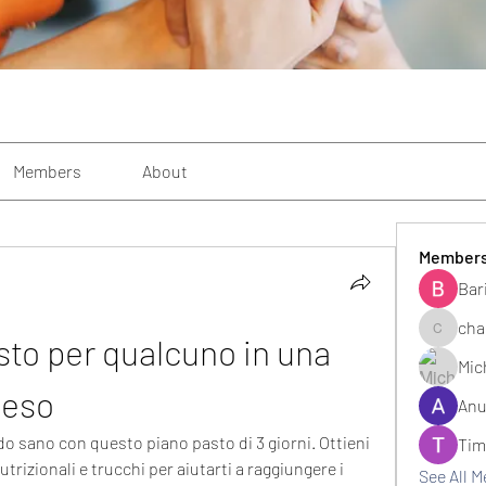
Members
About
Member
Bar
cha
sto per qualcuno in una 
changezi
Mic
peso
Anu
 sano con questo piano pasto di 3 giorni. Ottieni 
Tim
trizionali e trucchi per aiutarti a raggiungere i 
See All 