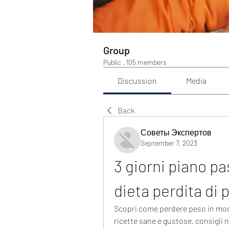
Group
Public
·
105 members
Discussion
Media
Back
Советы Экспертов
September 7, 2023
3 giorni piano pa
dieta perdita di 
Scopri come perdere peso in modo
ricette sane e gustose, consigli nu