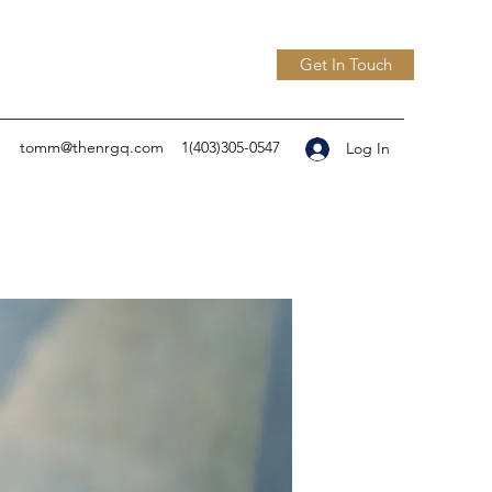
Get In Touch
tomm@thenrgq.com
1(403)305-0547
Log In