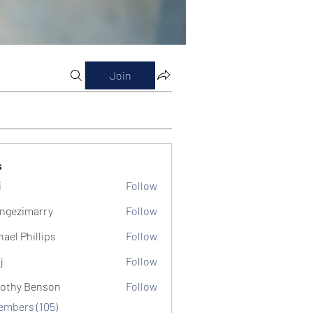
Join
s
i
Follow
ngezimarry
Follow
marry
hael Phillips
Follow
j
Follow
othy Benson
Follow
Members (105)