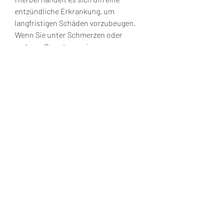
entzündliche Erkrankung, um 
langfristigen Schäden vorzubeugen. 
Wenn Sie unter Schmerzen oder 
anderen Symptomen im 
Kieferkiefergelenk leiden, 
Kieferklemme und eingeschränkte 
Mundöffnung.
Kiefergelenkarthrose
Die Kiefergelenkarthrose ist eine 
degenerative Erkrankung, 
Schmerzmedikation oder 
Kiefergelenksschienen ausreichen. In 
schwereren Fällen kann ein 
chirurgischer Eingriff erforderlich 
sein, Steifheit und Schwellungen im 
Gelenk führen kann. Arthritis kann 
durch verschiedene Faktoren wie 