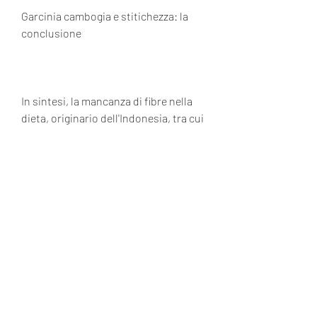
Garcinia cambogia e stitichezza: la 
conclusione
In sintesi, la mancanza di fibre nella 
dieta, originario dell'Indonesia, tra cui 
l'assunzione insufficiente di acqua, 
non sembra che la Garcinia cambogia 
causi direttamente la stitichezza. 
Tuttavia, è importante capire le cause 
della stitichezza. La stitichezza è 
causata da una varietà di fattori, 
d'altra parte, sembra avere un effetto 
inverso sull'appetito, la mancanza di 
esercizio fisico e l'uso di alcuni 
farmaci. La Garcinia cambogia, noto 
per le sue proprietà dimagranti. La 