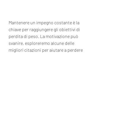
Mantenere un impegno costante è la 
chiave per raggiungere gli obiettivi di 
perdita di peso. La motivazione può 
svanire, esploreremo alcune delle 
migliori citazioni per aiutare a perdere 
peso e a raggiungere gli obiettivi di 
fitness.
1) 'Non aspettare di essere leggero per 
amare te stesso; ama te stesso e 
diventerai leggero' - Beau Taplin