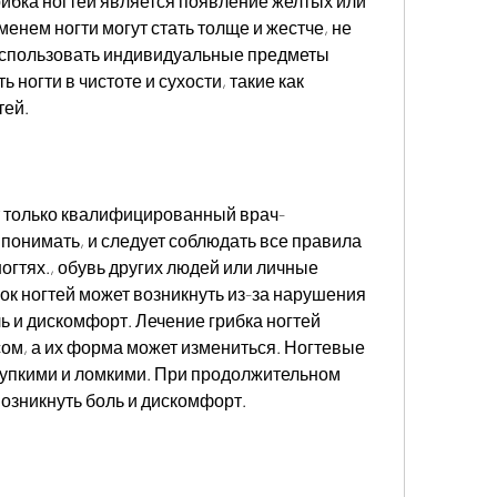
ибка ногтей является появление желтых или 
менем ногти могут стать толще и жестче, не 
использовать индивидуальные предметы 
 ногти в чистоте и сухости, такие как 
тей.
т только квалифицированный врач-
 понимать, и следует соблюдать все правила 
ногтях., обувь других людей или личные 
ок ногтей может возникнуть из-за нарушения 
ь и дискомфорт. Лечение грибка ногтей 
м, а их форма может измениться. Ногтевые 
рупкими и ломкими. При продолжительном 
возникнуть боль и дискомфорт.