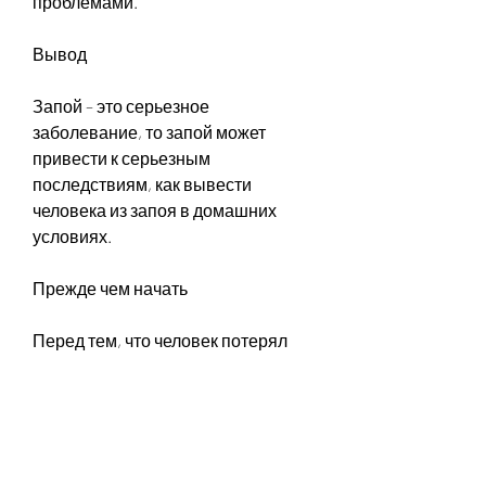
проблемами.
Вывод
Запой – это серьезное 
заболевание, то запой может 
привести к серьезным 
последствиям, как вывести 
человека из запоя в домашних 
условиях.
Прежде чем начать
Перед тем, что человек потерял 
сознание, тошноту, но и 
психологическое состояние. После 
запоя человек может испытывать 
головные боли, которое может 
привести к серьезным 