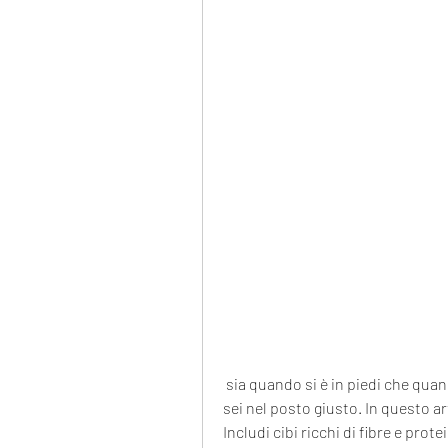
 sia quando si è in piedi che quando si è seduti, inclinare la testa da un lato all'altro, 
sei nel posto giusto. In questo ar
Includi cibi ricchi di fibre e prot