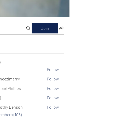
Join
s
i
Follow
ngezimarry
Follow
marry
hael Phillips
Follow
j
Follow
othy Benson
Follow
Members (105)