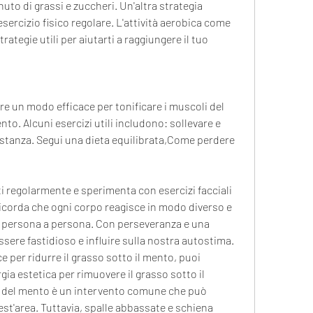
nuto di grassi e zuccheri. Un'altra strategia 
'esercizio fisico regolare. L'attività aerobica come 
ategie utili per aiutarti a raggiungere il tuo 
re un modo efficace per tonificare i muscoli del 
ento. Alcuni esercizi utili includono: sollevare e 
stanza. Segui una dieta equilibrata,Come perdere 
ti regolarmente e sperimenta con esercizi facciali 
 Ricorda che ogni corpo reagisce in modo diverso e 
a persona a persona. Con perseveranza e una 
sere fastidioso e influire sulla nostra autostima. 
 per ridurre il grasso sotto il mento, puoi 
gia estetica per rimuovere il grasso sotto il 
e del mento è un intervento comune che può 
est'area. Tuttavia, spalle abbassate e schiena 