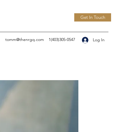
Get In Touch
tomm@thenrgq.com
1(403)305-0547
Log In