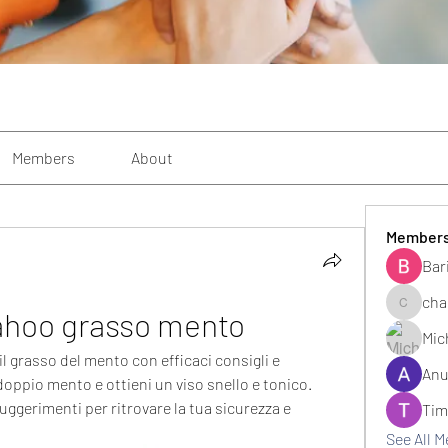
Members
About
Member
Bar
cha
ahoo grasso mento
changezi
Mic
l grasso del mento con efficaci consigli e 
Anu
 doppio mento e ottieni un viso snello e tonico. 
uggerimenti per ritrovare la tua sicurezza e 
Tim
See All 