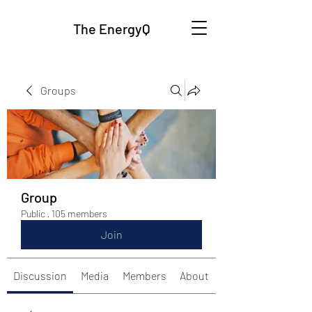
The EnergyQ
Groups
Group
Public
·
105 members
Join
Discussion
Media
Members
About