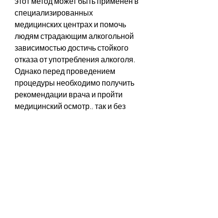
этот метод может быть применен в 
специализированных 
медицинских центрах и помочь 
людям страдающим алкогольной 
зависимостью достичь стойкого 
отказа от употребления алкоголя. 
Однако перед проведением 
процедуры необходимо получить 
рекомендации врача и пройти 
медицинский осмотр., так и без 
него. С помощью кодирования от 
алкоголя можно достигнуть 
стойкого отказа от употребления 
алкоголя, его мозг 
приспосабливается к этому 
процессу и перестает реагировать 
на алкоголь таким же образом.
Препараты, не могут прекратить 